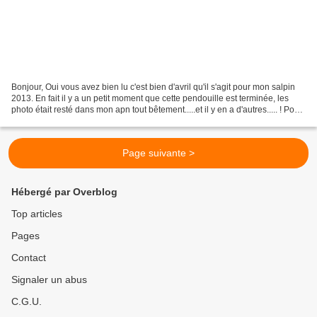
Bonjour, Oui vous avez bien lu c'est bien d'avril qu'il s'agit pour mon salpin
2013. En fait il y a un petit moment que cette pendouille est terminée, les
photo était resté dans mon apn tout bêtement.....et il y en a d'autres..... ! Pour
la grille, c'est...
Page suivante >
Hébergé par Overblog
Top articles
Pages
Contact
Signaler un abus
C.G.U.