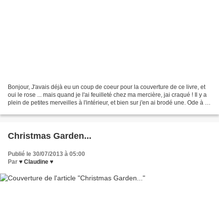
Bonjour, J'avais déjà eu un coup de coeur pour la couverture de ce livre, et
oui le rose ... mais quand je l'ai feuilleté chez ma mercière, jai craqué ! Il y a
plein de petites merveilles à l'intérieur, et bien sur j'en ai brodé une. Ode à la
rose. Pour...
Christmas Garden...
Publié le 30/07/2013 à 05:00
Par
♥ Claudine ♥