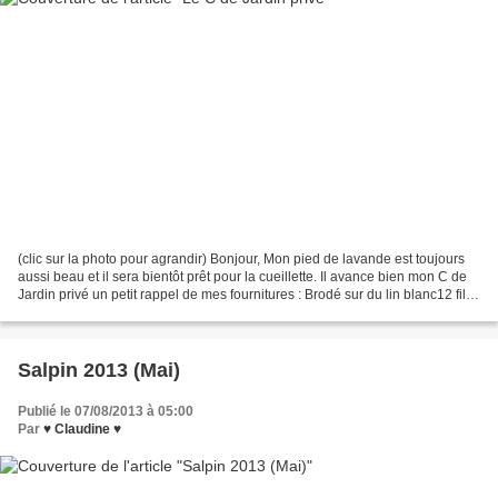
(clic sur la photo pour agrandir) Bonjour, Mon pied de lavande est toujours
aussi beau et il sera bientôt prêt pour la cueillette. Il avance bien mon C de
Jardin privé un petit rappel de mes fournitures : Brodé sur du lin blanc12 fils
avec 1 fil Threadworx...
Salpin 2013 (Mai)
Publié le 07/08/2013 à 05:00
Par
♥ Claudine ♥