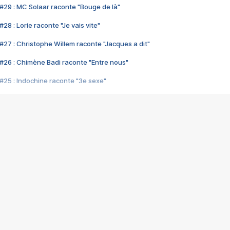
#29 : MC Solaar raconte "Bouge de là"
28 : Lorie raconte "Je vais vite"
#27 : Christophe Willem raconte "Jacques a dit"
#26 : Chimène Badi raconte "Entre nous"
#25 : Indochine raconte "3e sexe"
#24 : Zaho raconte "C'est chelou"
#23 : Patrick Bruel raconte "Au café des délices"
#22 : Kyo raconte "Le chemin"
#21 : Nolwenn Leroy raconte "Cassé"
#20 : Patrick Hernandez raconte "Born to be alive"
#19 : Lorie raconte "Près de moi"
#18 : Michael Jones raconte "A nos actes manqués" (avec Jean-Jacque
#17 : Khaled raconte "Aïcha"