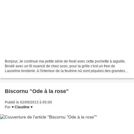
Bonjour, Je continue ma petite série de Noël avec cette pochette à aiguille.
Brodé avec un fil nuancé de chez soso, pour la grille c'est un free de
Laureline broderie. à l'interieur de la feutrine où sont piquées des grandes
aiguilles à pinkeep. En voilà...
Biscornu "Ode à la rose"
Publié le 02/08/2013 à 05:00
Par
♥ Claudine ♥