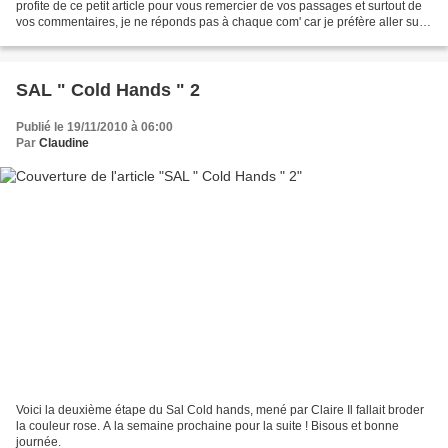
profite de ce petit article pour vous remercier de vos passages et surtout de
vos commentaires, je ne réponds pas à chaque com' car je préfère aller sur
vos blogs voir vos merveilles....
SAL " Cold Hands " 2
Publié le 19/11/2010 à 06:00
Par
Claudine
Voici la deuxième étape du Sal Cold hands, mené par Claire Il fallait broder
la couleur rose. A la semaine prochaine pour la suite ! Bisous et bonne
journée.