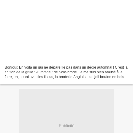
Bonjour, En voilà un qui ne dépareille pas dans un décor automnal ! C 'est la
finition de la grille " Automne " de Solo-brode. Je me suis bien amusé à le
faire, en jouant avec les tissus, la broderie Anglaise, un joli bouton en bois et
un ruban assorti....
Publicité