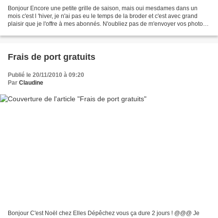
Bonjour Encore une petite grille de saison, mais oui mesdames dans un
mois c'est l 'hiver, je n'ai pas eu le temps de la broder et c'est avec grand
plaisir que je l'offre à mes abonnés. N'oubliez pas de m'envoyer vos photos !
Bisous et bon dimanche.
Frais de port gratuits
Publié le 20/11/2010 à 09:20
Par
Claudine
Bonjour C'est Noël chez Elles Dépêchez vous ça dure 2 jours ! @@@ Je