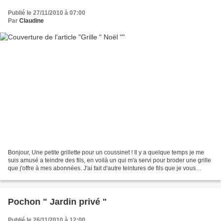
Publié le 27/11/2010 à 07:00
Par
Claudine
Bonjour, Une petite grillette pour un coussinet ! Il y a quelque temps je me
suis amusé a teindre des fils, en voilà un qui m'a servi pour broder une grille
que j'offre à mes abonnées. J'ai fait d'autre teintures de fils que je vous
présenterai avec de...
Pochon " Jardin privé "
Publié le 26/11/2010 à 12:00