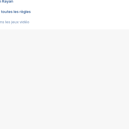
im Rayan
 toutes les règles
s les jeux vidéo
us choquant de Rockstar ? - Le scandale BULLY
e plus moche de Steam
du RÊVE tourne au CAUCHEMAR
pendant 8 heures
it… à tort
umiliés par un jeu vidéo
ire - Final Fantasy 8
ti un empire - Age of Empires
story DOFUS
tard, il crée l'un des pires jeux de tous les temps, MindsEye.