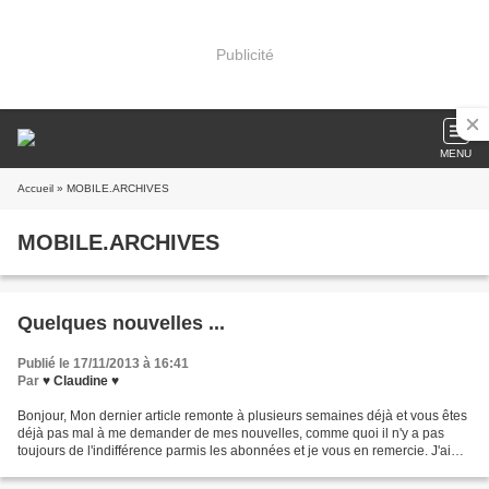
Publicité
MENU
Accueil
» MOBILE.ARCHIVES
MOBILE.ARCHIVES
Quelques nouvelles ...
Publié le 17/11/2013 à 16:41
Par
♥ Claudine ♥
Bonjour, Mon dernier article remonte à plusieurs semaines déjà et vous êtes
déjà pas mal à me demander de mes nouvelles, comme quoi il n'y a pas
toujours de l'indifférence parmis les abonnées et je vous en remercie. J'ai
une bien triste nouvelle à vous...