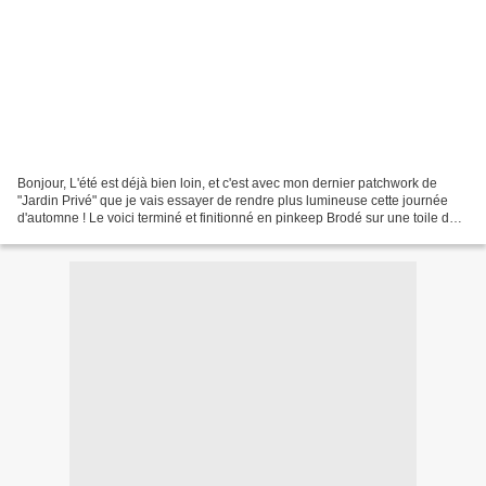
Bonjour, L'été est déjà bien loin, et c'est avec mon dernier patchwork de
"Jardin Privé" que je vais essayer de rendre plus lumineuse cette journée
d'automne ! Le voici terminé et finitionné en pinkeep Brodé sur une toile de
lin 12.6 fils avec un fil...