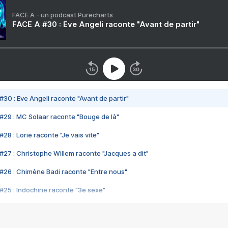
FACE A - un podcast Purecharts
FACE A #30 : Eve Angeli raconte "Avant de partir"
#30 : Eve Angeli raconte "Avant de partir"
#29 : MC Solaar raconte "Bouge de là"
28 : Lorie raconte "Je vais vite"
#27 : Christophe Willem raconte "Jacques a dit"
#26 : Chimène Badi raconte "Entre nous"
#25 : Indochine raconte "3e sexe"
#24 : Zaho raconte "C'est chelou"
#23 : Patrick Bruel raconte "Au café des délices"