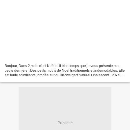
Bonjour, Dans 2 mois c'est Noël et il était temps que je vous présente ma
petite dernière ! Des petits motifs de Noël traditionnels et indémodables. Elle
est toute scintillante, brodée sur du linZweigart Natural Opalescent 12.6 fils
Comment la trouvez...
Publicité