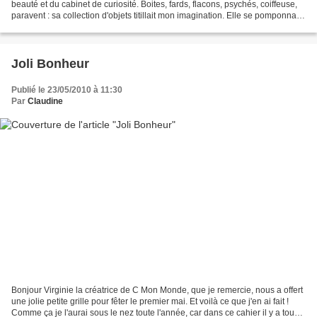
beauté et du cabinet de curiosité. Boites, fards, flacons, psychés, coiffeuse,
paravent : sa collection d'objets titillait mon imagination. Elle se pomponnait.
Je me déguisais. Mais...
Joli Bonheur
Publié le 23/05/2010 à 11:30
Par
Claudine
Bonjour Virginie la créatrice de C Mon Monde, que je remercie, nous a offert
une jolie petite grille pour fêter le premier mai. Et voilà ce que j'en ai fait !
Comme ça je l'aurai sous le nez toute l'année, car dans ce cahier il y a tous