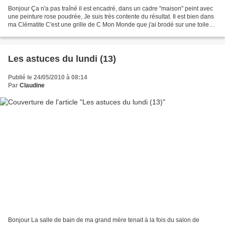
Bonjour Ça n'a pas traîné il est encadré, dans un cadre "maison" peint avec
une peinture rose poudrée, Je suis très contente du résultat. Il est bien dans
ma Clématite C'est une grille de C Mon Monde que j'ai brodé sur une toile
Lugana avec des fils dmc...
Les astuces du lundi (13)
Publié le 24/05/2010 à 08:14
Par
Claudine
Bonjour La salle de bain de ma grand mère tenait à la fois du salon de