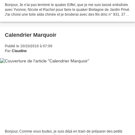
Bonjour, Je n'ai pas terminé le quaker Eiffel, que je me suis laissé entraînée
avec Yvonne, Nicole et Rachel pour faire le quaker Bretagne de Jardin Privé.
J'ai choisi une toile aïda chinée et je broderai avec des fils dmc n° 931, 3750
et 841. Nous broderons...
Calendrier Marquoir
Publié le 10/10/2010 à 07:00
Par
Claudine
Bonjour, Comme vous toutes, je suis déjà en train de préparer des petits