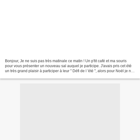
Bonjour, Je ne suis pas très matinale ce matin ! Un p'tit café et ma souris
pour vous présenter un nouveau sal auquel je participe. J'avais pris cet été
un très grand plaisir à participer à leur " Défi de l 'été ", alors pour Noël je ne
pouvais pas rater...