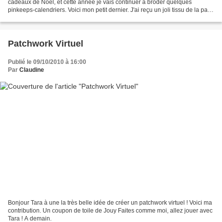
cadeaux de Noël, et cette année je vais continuer à broder quelques
pinkeeps-calendriers. Voici mon petit dernier. J'ai reçu un joli tissu de la part
de Tinou et il m'a donné envie...
Patchwork Virtuel
Publié le 09/10/2010 à 16:00
Par
Claudine
Bonjour Tara à une la très belle idée de créer un patchwork virtuel ! Voici ma
contribution. Un coupon de toile de Jouy Faites comme moi, allez jouer avec
Tara ! A demain.