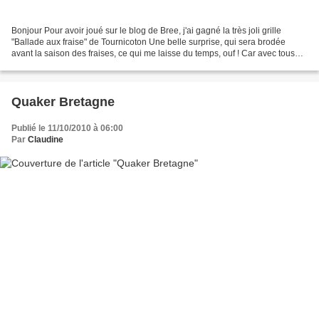
Bonjour Pour avoir joué sur le blog de Bree, j'ai gagné la très joli grille
"Ballade aux fraise" de Tournicoton Une belle surprise, qui sera brodée
avant la saison des fraises, ce qui me laisse du temps, ouf ! Car avec tous
mes encours, c'est broderie...
Quaker Bretagne
Publié le 11/10/2010 à 06:00
Par
Claudine