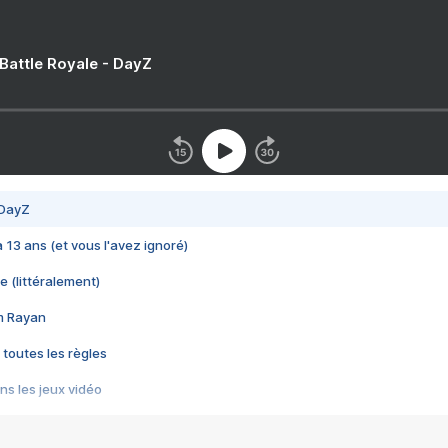
 Battle Royale - DayZ
 DayZ
 a 13 ans (et vous l'avez ignoré)
e (littéralement)
im Rayan
 toutes les règles
s les jeux vidéo
us choquant de Rockstar ? - Le scandale BULLY