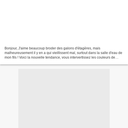
Bonjour, J'aime beaucoup broder des galons d'étagères, mais
malheureusement il y en a qui vieillissent mal, surtout dans la salle d'eau de
mon fils ! Voici la nouvelle tendance, vous intervertissez les couleurs de
chaque motif et vous pouvez faire toutes...