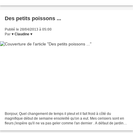
fleurs, des coeurs,...
Des petits poissons ...
Publié le 28/04/2013 à 05:00
Par
♥ Claudine ♥
Bonjour, Quel changement de temps il pleut et il fait froid à côté du
magnifique début de semaine ensoleillé qu'on a eut. Mes cerisiers sont en
fleurs j'espère qu'il ne va pas geler comme l'an dernier . A défaut de jardiner
....je brode ! Un petit essuie...