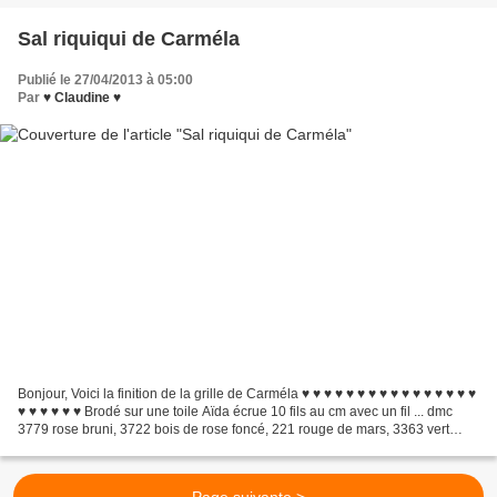
Sal riquiqui de Carméla
Publié le 27/04/2013 à 05:00
Par
♥ Claudine ♥
Bonjour, Voici la finition de la grille de Carméla ♥ ♥ ♥ ♥ ♥ ♥ ♥ ♥ ♥ ♥ ♥ ♥ ♥ ♥ ♥ ♥
♥ ♥ ♥ ♥ ♥ ♥ Brodé sur une toile Aïda écrue 10 fils au cm avec un fil ... dmc
3779 rose bruni, 3722 bois de rose foncé, 221 rouge de mars, 3363 vert
romarin. Feutrine. La...