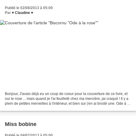
Publié le 02/08/2013 à 05:00
Par
♥ Claudine ♥
Bonjour, J'avais déjà eu un coup de coeur pour la couverture de ce livre, et
oui le rose ... mais quand je l'ai feuilleté chez ma mercière, jai craqué ! Il y a
plein de petites merveilles à l'intérieur, et bien sur j'en ai brodé une. Ode à la
rose. Pour...
Miss bobine
Publié le 04/07/2013 à 05:00