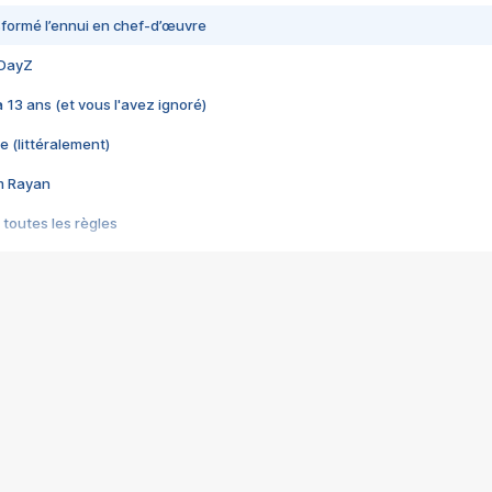
nsformé l’ennui en chef-d’œuvre
 DayZ
 a 13 ans (et vous l'avez ignoré)
e (littéralement)
im Rayan
 toutes les règles
s les jeux vidéo
us choquant de Rockstar ? - Le scandale BULLY
e plus moche de Steam
du RÊVE tourne au CAUCHEMAR
pendant 8 heures
it… à tort